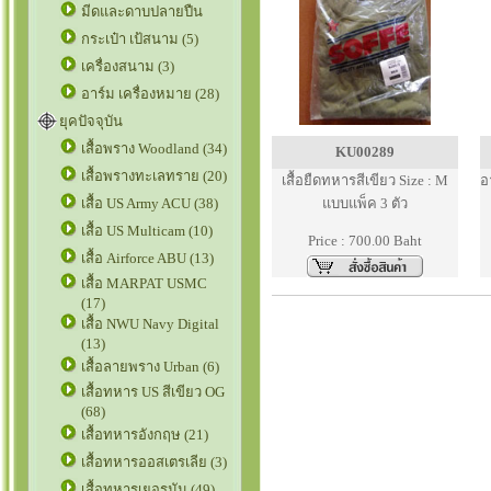
มีดและดาบปลายปืน
กระเป๋า เป้สนาม (5)
เครื่องสนาม (3)
อาร์ม เครื่องหมาย (28)
ยุคปัจจุบัน
เสื้อพราง Woodland (34)
KU00289
เสื้อพรางทะเลทราย (20)
เสื้อยืดทหารสีเขียว Size : M
อ
เสื้อ US Army ACU (38)
แบบแพ็ค 3 ตัว
เสื้อ US Multicam (10)
Price : 700.00 Baht
เสื้อ Airforce ABU (13)
เสื้อ MARPAT USMC
(17)
เสื้อ NWU Navy Digital
(13)
เสื้อลายพราง Urban (6)
เสื้อทหาร US สีเขียว OG
(68)
เสื้อทหารอังกฤษ (21)
เสื้อทหารออสเตรเลีย (3)
เสื้อทหารเยอรมัน (49)