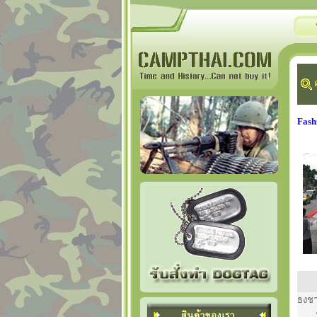
ค
Fash
ธงชา