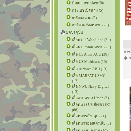
มีดและดาบปลายปืน
กระเป๋า เป้สนาม (5)
เครื่องสนาม (3)
อาร์ม เครื่องหมาย (28)
ยุคปัจจุบัน
เสื้อพราง Woodland (34)
เสื้อพรางทะเลทราย (20)
ธงช
เสื้อ US Army ACU (38)
ฟุต 
เสื้อ US Multicam (10)
เสื้อ Airforce ABU (13)
เสื้อ MARPAT USMC
(17)
เสื้อ NWU Navy Digital
(13)
เสื้อลายพราง Urban (6)
เสื้อทหาร US สีเขียว OG
(68)
เสื้อทหารอังกฤษ (21)
เสื้อทหารออสเตรเลีย (3)
เสื้อทหารเยอรมัน (49)