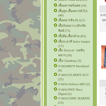
เสื้อทหารฝรั่งเศส (19)
เสื้อสูท เสื้อทหารทั่วไป
ธงช
(40)
ฟุต
เสื้อทหารจีน PLA (7)
เสื้อกันหนาว แจ๊กเก๊ต
ฟิลด์ (75)
เสื้อยืด เสื้อกล้าม (63)
เสื้อกะลาสี Sailor Jumper
(11)
เสื้อ Tactical / แฟชั่น
ทหาร (26)
เสื้อ Chambray (5)
กางเกงทหาร Woodland
(6)
กางเกง US ARMY ACU
(25)
กางเกง Airforce ABU (2)
กางเกง NWU Navy
Digital (2)
กางเกง USMC MARPAT
(13)