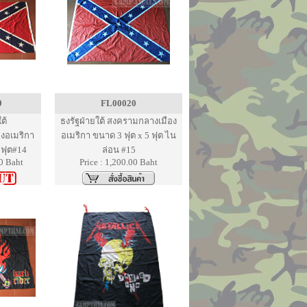
9
FL00020
ต้
ธงรัฐฝ่ายใต้ สงครามกลางเมือง
งอเมริกา
อเมริกา ขนาด 3 ฟุต x 5 ฟุต ไน
 ฟุต#14
ล่อน #15
00 Baht
Price : 1,200.00 Baht