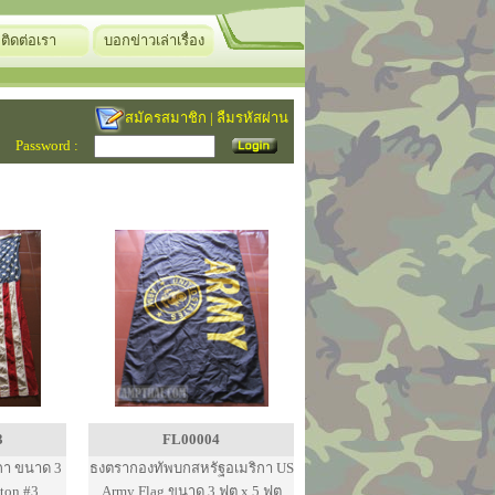
ติดต่อเรา
บอกข่าวเล่าเรื่อง
สมัครสมาชิก
|
ลืมรหัสผ่าน
Password :
3
FL00004
กา ขนาด 3
ธงตรากองทัพบกสหรัฐอเมริกา US
tton #3
Army Flag ขนาด 3 ฟุต x 5 ฟุต