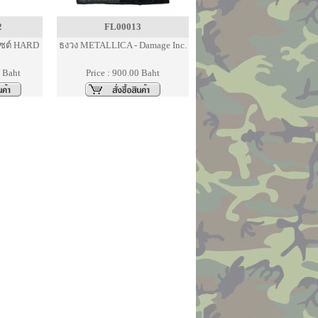
2
FL00013
ซต์ HARD
ธงวง METALLICA - Damage Inc.
0 Baht
Price : 900.00 Baht