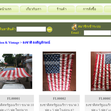
หน้าแรก
เกี่ยวกับเรา
ร้านค้า
การสั่งซื้อ
สมาชิกเข้าระบบ
้นหาสินค้า
Email :
ion & Vintage > ธงชาติ ธงสัญลักษณ์
FL00001
FL00002
FL0000
ติสหรัฐอเมริกา ขนาด 10
ธงชาติสหรัฐอเมริกา ขนาด 3
ธงชาติสหรัฐอเมริ
ฟุต x15 ฟุต ใหญ่มาก
ฟุต x 5 ฟุต ไนล่อน #2
ฟุต x 5 ฟุต Co